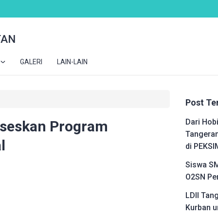
TAN
GALERI
LAIN-LAIN
Post Te
Dari Hobi
kseskan Program
Tangeran
l
di PEKSI
Siswa SM
O2SN Pen
LDII Tan
Kurban u