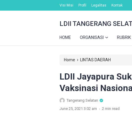
Visi Misi
Profil
Legalitas
Kontak
LDII TANGERANG SELA
HOME
ORGANISASI
RUBRIK
›
Home
LINTAS DAERAH
LDII Jayapura Su
Vaksinasi Nasiona
Tangerang Selatan
.
June 25, 2021 3:02 am
2 min read