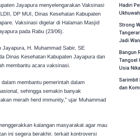
upaten Jayapura menyelengarakan Vaksinasi
Hadiri Pe
Ukhuwah 
 LDII, DP MUI, Dinas Kesehatan Kabupaten
pare. Vaksinasi digelar di Halaman Masjid
Strong W
Jayapura pada Rabu (23/06).
Tangeran
Jadi Wan
n Jayapura, H. Muhammad Sabir, SE
Bangun R
da Dinas Kesehatan Kabupaten Jayapura dan
Tangsel 
lah membantu acara vaksinasi.
Usia Nik
Sarimbit 
dalam membantu pemerintah dalam
dan Komu
asional, sehingga semakin banyak
 akan meraih herd immunity,” ujar Muhammad
 menggerakkan kalangan masyarakat agar mau
an ini segera berakhir. terkait kontroversi