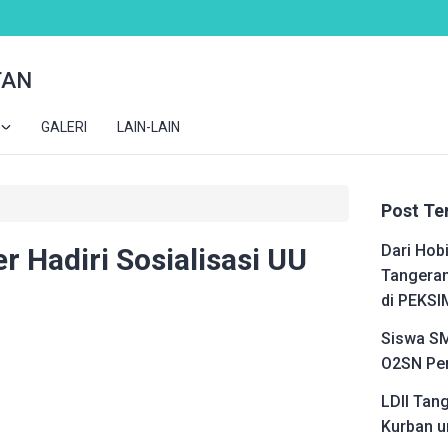
TAN
GALERI
LAIN-LAIN
Post Te
Dari Hobi
r Hadiri Sosialisasi UU
Tangeran
di PEKSI
Siswa SM
O2SN Pen
LDII Tan
Kurban u