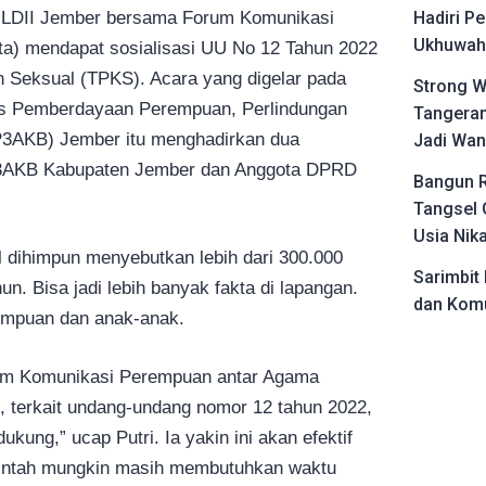
a LDII Jember bersama Forum Komunikasi
Hadiri Pe
Ukhuwah 
a) mendapat sosialisasi UU No 12 Tahun 2022
n Seksual (TPKS). Acara yang digelar pada
Strong W
nas Pemberdayaan Perempuan, Perlindungan
Tangeran
P3AKB) Jember itu menghadirkan dua
Jadi Wan
P3AKB Kabupaten Jember dan Anggota DPRD
Bangun R
Tangsel 
Usia Nik
il dihimpun menyebutkan lebih dari 300.000
Sarimbit 
n. Bisa jadi lebih banyak fakta di lapangan.
dan Komu
empuan dan anak-anak.
rum Komunikasi Perempuan antar Agama
 terkait undang-undang nomor 12 tahun 2022,
kung,” ucap Putri. Ia yakin ini akan efektif
rintah mungkin masih membutuhkan waktu