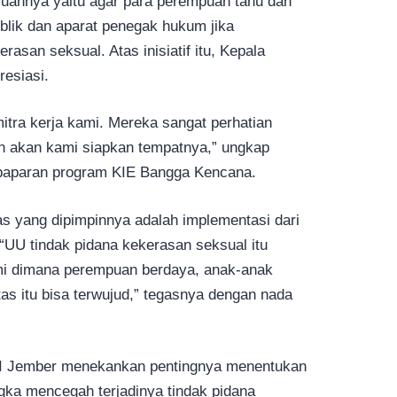
juannya yaitu agar para perempuan tahu dan
lik dan aparat penegak hukum jika
san seksual. Atas inisiatif itu, Kepala
esiasi.
mitra kerja kami. Mereka sangat perhatian
n akan kami siapkan tempatnya,” ungkap
paparan program KIE Bangga Kencana.
s yang dipimpinnya adalah implementasi dari
 “UU tindak pidana kekerasan seksual itu
mi dimana perempuan berdaya, anak-anak
itas itu bisa terwujud,” tegasnya dengan nada
DII Jember menekankan pentingnya menentukan
gka mencegah terjadinya tindak pidana