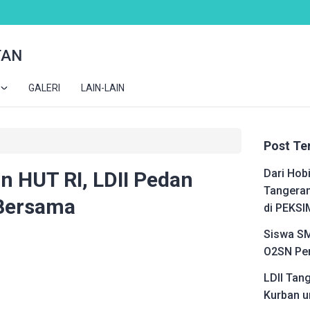
TAN
GALERI
LAIN-LAIN
Post Te
Dari Hobi
n HUT RI, LDII Pedan
Tangeran
 Bersama
di PEKSI
Siswa SM
O2SN Pen
LDII Tan
Kurban u