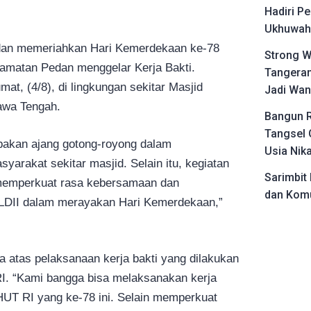
Hadiri Pe
Ukhuwah 
 dan memeriahkan Hari Kemerdekaan ke-78
Strong W
camatan Pedan menggelar Kerja Bakti.
Tangeran
mat, (4/8), di lingkungan sekitar Masjid
Jadi Wan
Jawa Tengah.
Bangun R
Tangsel 
upakan ajang gotong-royong dalam
Usia Nik
arakat sekitar masjid. Selain itu, kegiatan
Sarimbit 
 memperkuat rasa kebersamaan dan
dan Komu
 LDII dalam merayakan Hari Kemerdekaan,”
atas pelaksanaan kerja bakti yang dilakukan
. “Kami bangga bisa melaksanakan kerja
UT RI yang ke-78 ini. Selain memperkuat