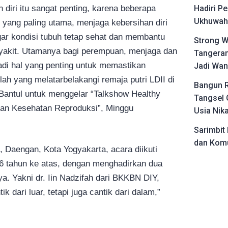
diri itu sangat penting, karena beberapa
Hadiri Pe
Ukhuwah 
 yang paling utama, menjaga kebersihan diri
 agar kondisi tubuh tetap sehat dan membantu
Strong W
nyakit. Utamanya bagi perempuan, menjaga dan
Tangeran
di hal yang penting untuk memastikan
Jadi Wan
lah yang melatarbelakangi remaja putri LDII di
Bangun R
Bantul untuk menggelar “Talkshow Healthy
Tangsel 
dan Kesehatan Reproduksi”, Minggu
Usia Nik
Sarimbit 
dan Komu
, Daengan, Kota Yogyakarta, acara diikuti
 16 tahun ke atas, dengan menghadirkan dua
a. Yakni dr. Iin Nadzifah dari BKKBN DIY,
ik dari luar, tetapi juga cantik dari dalam,”