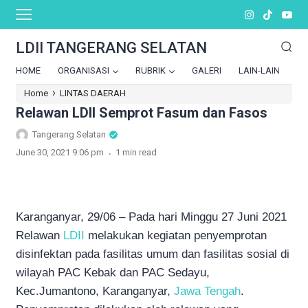
LDII TANGERANG SELATAN
HOME
ORGANISASI
RUBRIK
GALERI
LAIN-LAIN
›
Home
LINTAS DAERAH
Relawan LDII Semprot Fasum dan Fasos
Tangerang Selatan
.
June 30, 2021 9:06 pm
1 min read
Karanganyar, 29/06 – Pada hari Minggu 27 Juni 2021
Relawan
LDII
melakukan kegiatan penyemprotan
disinfektan pada fasilitas umum dan fasilitas sosial di
wilayah PAC Kebak dan PAC Sedayu,
Kec.Jumantono, Karanganyar,
Jawa Tengah
.