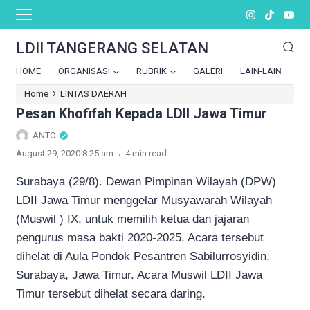
LDII TANGERANG SELATAN
HOME
ORGANISASI
RUBRIK
GALERI
LAIN-LAIN
›
Home
LINTAS DAERAH
Pesan Khofifah Kepada LDII Jawa Timur
ANTO
.
August 29, 2020 8:25 am
4 min read
Surabaya (29/8). Dewan Pimpinan Wilayah (DPW)
LDII Jawa Timur menggelar Musyawarah Wilayah
(Muswil ) IX, untuk memilih ketua dan jajaran
pengurus masa bakti 2020-2025. Acara tersebut
dihelat di Aula Pondok Pesantren Sabilurrosyidin,
Surabaya, Jawa Timur. Acara Muswil LDII Jawa
Timur tersebut dihelat secara daring.