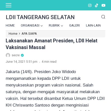
LDII TANGERANG SELATAN
HOME
ORGANISASI
RUBRIK
GALERI
LAIN-LAIN
›
Home
APA SIAPA
Laksanakan Amanat Presiden, LDII Helat
Vaksinasi Massal
secre
.
June 14, 2021 5:51 pm
4 min read
Jakarta (14/6). Presiden Joko Widodo
mengamanatkan kepada DPP LDII untuk
menyukseskan program vaksin nasional. Salah
satunya, dengan mengajak masyarakat melakukan
vaksin. Hal tersebut disambut Ketua Umum DPP LDII
KH Chriswanto Santoso dengan menginisiasi