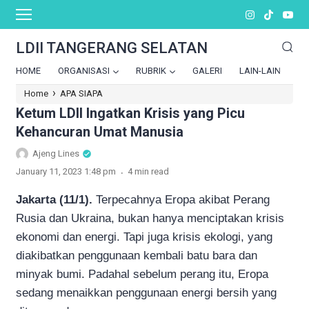
LDII TANGERANG SELATAN
HOME
ORGANISASI
RUBRIK
GALERI
LAIN-LAIN
›
Home
APA SIAPA
Ketum LDII Ingatkan Krisis yang Picu
Kehancuran Umat Manusia
Ajeng Lines
.
January 11, 2023 1:48 pm
4 min read
Jakarta (11/1).
Terpecahnya Eropa akibat Perang
Rusia dan Ukraina, bukan hanya menciptakan krisis
ekonomi dan energi. Tapi juga krisis ekologi, yang
diakibatkan penggunaan kembali batu bara dan
minyak bumi. Padahal sebelum perang itu, Eropa
sedang menaikkan penggunaan energi bersih yang