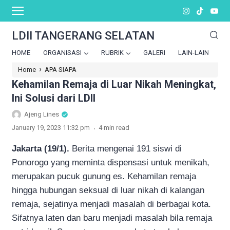
LDII TANGERANG SELATAN
HOME
ORGANISASI
RUBRIK
GALERI
LAIN-LAIN
›
Home
APA SIAPA
Kehamilan Remaja di Luar Nikah Meningkat,
Ini Solusi dari LDII
Ajeng Lines
.
January 19, 2023 11:32 pm
4 min read
Jakarta (19/1).
Berita mengenai 191 siswi di
Ponorogo yang meminta dispensasi untuk menikah,
merupakan pucuk gunung es. Kehamilan remaja
hingga hubungan seksual di luar nikah di kalangan
remaja, sejatinya menjadi masalah di berbagai kota.
Sifatnya laten dan baru menjadi masalah bila remaja