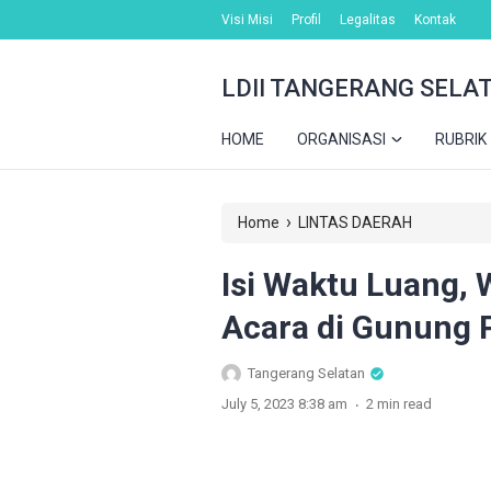
Visi Misi
Profil
Legalitas
Kontak
LDII TANGERANG SELA
HOME
ORGANISASI
RUBRIK
›
Home
LINTAS DAERAH
Isi Waktu Luang, 
Acara di Gunung
Tangerang Selatan
.
July 5, 2023 8:38 am
2 min read