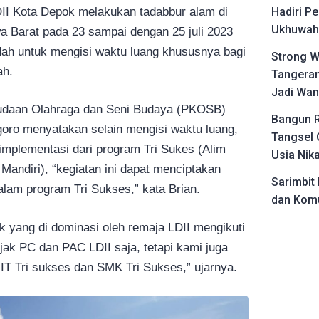
II Kota Depok melakukan tadabbur alam di
Hadiri Pe
Ukhuwah 
 Barat pada 23 sampai dengan 25 juli 2023
adah untuk mengisi waktu luang khususnya bagi
Strong W
ah.
Tangeran
Jadi Wan
daan Olahraga dan Seni Budaya (PKOSB)
Bangun R
oro menyatakan selain mengisi waktu luang,
Tangsel 
 implementasi dari program Tri Sukes (Alim
Usia Nik
Mandiri), “kegiatan ini dapat menciptakan
Sarimbit 
lam program Tri Sukses,” kata Brian.
dan Komu
k yang di dominasi oleh remaja LDII mengikuti
jak PC dan PAC LDII saja, tetapi kami juga
T Tri sukses dan SMK Tri Sukses,” ujarnya.