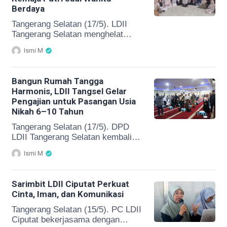
tingkat nasional di ajang Pekan
Berdaya
Seni Mahasiswa Nasional
(PEKSIMINAS) XVIII tahun 2026
Tangerang Selatan (17/5). LDII
pada bulan September yang akan
Tangerang Selatan menghelat
datang. Sebanyak 345 mahasiswa
gelar wicara bertema “Strong
Ismi M
dari […]
Women Smart Balance” pada
Minggu (17/5) di Masjid Baitul
Karim, Bambu Apus. Membahas
Bangun Rumah Tangga
kiat-kiat menyeimbangkan
Harmonis, LDII Tangsel Gelar
berbagai peran sebagai
Pengajian untuk Pasangan Usia
perempuan, peserta diajak
Nikah 6–10 Tahun
mendefinisikan “kesuksesan”
menurut perspektif masing-
Tangerang Selatan (17/5). DPD
masing. DPD LDII Tangsel melalui
LDII Tangerang Selatan kembali
Pengurus Pembina Penggerak
menggelar Pengajian Sarimbit di
Ismi M
Generus (PPG) mengungkapkan
Gedung Serbaguna Garuda,
dengan maraknya diskriminasi
Cirendeu pada Minggu (17/5).
terhadap kaum perempuan,
Kegiatan ini mengangkat tema “Api
Sarimbit LDII Ciputat Perkuat
menjadikan gerakan […]
Cinta yang Tak Meredup” diikuti
Cinta, Iman, dan Komunikasi
pasangan suami istri dengan usia
pernikahan 6–10 tahun. Acara
Tangerang Selatan (15/5). PC LDII
berlangsung hangat dan penuh
Ciputat bekerjasama dengan