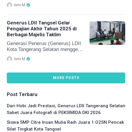
Kegiatan berlangsung sore hari
Kota Tangerang bekerja sama
Ismi M
menjelang waktu berbuka puasa.
dengan BMT Rukun Abadi
Anggota Pramuka Sakocab […]
menggelar Rukun Abadi Futsal
Competition II. Turnamen futsal
Generus LDII Tangsel Gelar
tersebut diikuti 10 tim pemuda LDII
Pengajian Akhir Tahun 2025 di
se-Kota Tangerang dan
Berbagai Majelis Taklim
berlangsung sejak Selasa (10/2),
dengan pertandingan final
Generasi Penerus (Generus) LDII
dilaksanakan pada Selasa (17/2)
Kota Tangerang Selatan menggelar
bertempat di GOR Gondrong
kegiatan pengajian akhir tahun
Ismi M
Tangerang. “Kami mengapresiasi
2025 yang berlangsung serentak di
atas Inisiatif Pemuda LDII […]
berbagai majelis taklim. Kegiatan
ini diikuti oleh generus mulai dari
MORE POSTS
usia SMP hingga usia mandiri atau
pra nikah, sebagai upaya
memperkuat keimanan dan
Post Terbaru
karakter generasi muda di tengah
tantangan zaman. Pengajian
Dari Hobi Jadi Prestasi, Generus LDII Tangerang Selatan
dilaksanakan sejak selesai salat
Sabet Juara Fotografi di PEKSIMIDA DKI 2026
Maghrib hingga pukul […]
Siswa SMP Citra Insan Mulia Raih Juara 1 O2SN Pencak
Silat Tingkat Kota Tangsel