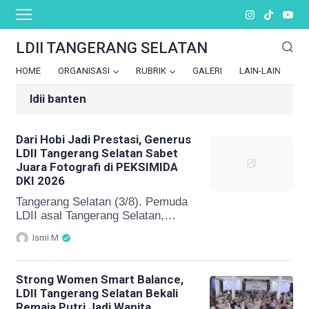
LDII TANGERANG SELATAN
HOME
ORGANISASI
RUBRIK
GALERI
LAIN-LAIN
ldii banten
Dari Hobi Jadi Prestasi, Generus
LDII Tangerang Selatan Sabet
Juara Fotografi di PEKSIMIDA
DKI 2026
Tangerang Selatan (3/8). Pemuda
LDII asal Tangerang Selatan,
Naufal Fakih Usman berhasil
Ismi M
menyabet juara pada ajang Pekan
Seni dan Mahasiswa Daerah
(PEKSIMIDA) wilayah DKI Jakarta
Strong Women Smart Balance,
tahun 2026. Pencapaian tersebut
LDII Tangerang Selatan Bekali
sekaligus membuatnya melaju ke
Remaja Putri Jadi Wanita