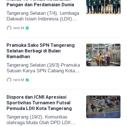
tips dan strategi untuk meraih
Pangan dan Perdamaian Dunia
kesuksesan di masa muda kepada
ratusan peserta. Talkshow yang
Tangerang Selatan (7/4). Lembaga
dimoderatori oleh Sekretaris Lines
Dakwah Islam Indonesia (LDII)
DPP LDII, Nabilah Kartika Lutfa
resmi membuka Musyawarah
Ismi M
[…]
Nasional (Munas) ke-10 di Grand
Ballroom Ponpes Minhajurrosyidin,
Jakarta, Selasa (7/4). Agenda
Pramuka Sako SPN Tangerang
utama lima tahunan ini meliputi
Selatan Berbagi di Bulan
laporan pertanggungjawaban
Ramadhan
pengurus lama serta pemilihan
Ketua Umum DPP LDII untuk
Tangerang Selatan (16/3) Pramuka
periode 2026-2031. Acara dibuka
Satuan Karya SPN Cabang Kota
langsung oleh Ketua Umum DPP
Tangerang Selatan menggelar
Ismi M
LDII, Ir. H. Chriswanto Santoso,
kegiatan sosial dengan
M.Sc., didampingi […]
membagikan 150 paket takjil
kepada masyarakat, Minggu (8/3).
Dispora dan ICMI Apresiasi
Aksi berbagi ini dilakukan di Jalan
Sportivitas Turnamen Futsal
Kemiri Cirendeu, Pondok Cabe
Pemuda LDII Kota Tangerang
Kota Tangerang Selatan sebagai
bentuk kepedulian dan
Tangerang (19/2). Komunitas
kebersamaan di bulan Ramadan.
olahraga Muda Olah DPD LDII