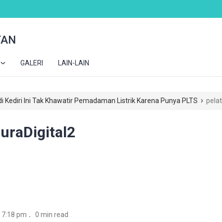
TAN
GALERI
LAIN-LAIN
›
i Kediri Ini Tak Khawatir Pemadaman Listrik Karena Punya PLTS
pela
raDigital2
.
 7:18 pm
0 min read