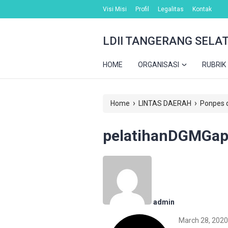
Visi Misi
Profil
Legalitas
Kontak
LDII TANGERANG SELA
HOME
ORGANISASI
RUBRIK
›
›
Home
LINTAS DAERAH
Ponpes d
pelatihanDGMGapu
admin
March 28, 2020