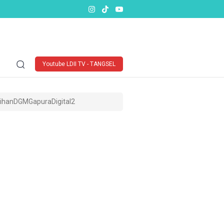
Youtube LDII TV - TANGSEL
tihanDGMGapuraDigital2