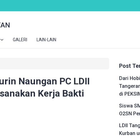
TAN
GALERI
LAIN-LAIN
Post Te
Dari Hobi
rin Naungan PC LDII
Tangeran
sanakan Kerja Bakti
di PEKSI
Siswa SM
O2SN Pen
LDII Tan
Kurban u