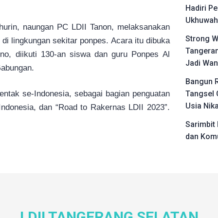
Hadiri Pe
Ukhuwah 
urin, naungan PC LDII Tanon, melaksanakan
Strong W
 di lingkungan sekitar ponpes. Acara itu dibuka
Tangeran
no, diikuti 130-an siswa dan guru Ponpes Al
Jadi Wan
Gabungan.
Bangun R
entak se-Indonesia, sebagai bagian penguatan
Tangsel 
Usia Nik
Indonesia, dan “Road to Rakernas LDII 2023”.
Sarimbit 
dan Komu
LDII TANGERANG SELATAN