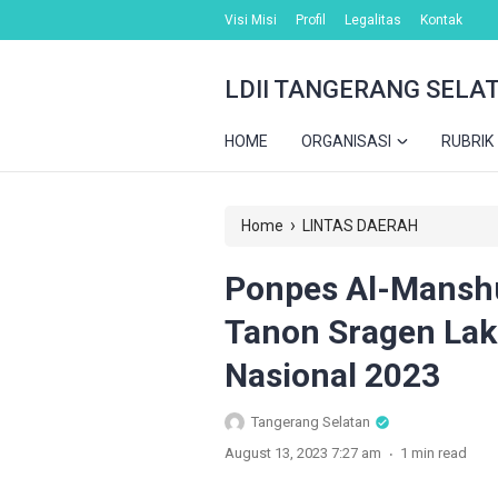
Visi Misi
Profil
Legalitas
Kontak
LDII TANGERANG SELA
HOME
ORGANISASI
RUBRIK
›
Home
LINTAS DAERAH
Ponpes Al-Manshu
Tanon Sragen Lak
Nasional 2023
Tangerang Selatan
.
August 13, 2023 7:27 am
1 min read