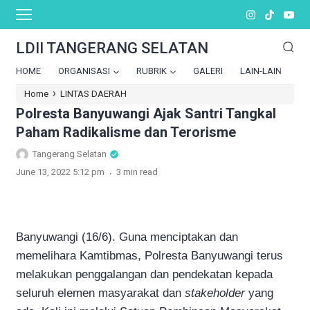
LDII TANGERANG SELATAN
HOME
ORGANISASI
RUBRIK
GALERI
LAIN-LAIN
›
Home
LINTAS DAERAH
Polresta Banyuwangi Ajak Santri Tangkal
Paham Radikalisme dan Terorisme
Tangerang Selatan
.
June 13, 2022 5:12 pm
3 min read
Banyuwangi (16/6). Guna menciptakan dan
memelihara Kamtibmas, Polresta Banyuwangi terus
melakukan penggalangan dan pendekatan kepada
seluruh elemen masyarakat dan
stakeholder
yang