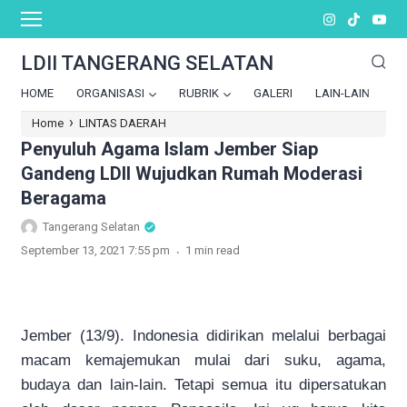
LDII TANGERANG SELATAN
HOME
ORGANISASI
RUBRIK
GALERI
LAIN-LAIN
›
Home
LINTAS DAERAH
Penyuluh Agama Islam Jember Siap
Gandeng LDII Wujudkan Rumah Moderasi
Beragama
Tangerang Selatan
.
September 13, 2021 7:55 pm
1 min read
Jember (13/9). Indonesia didirikan melalui berbagai
macam kemajemukan mulai dari suku, agama,
budaya dan lain-lain. Tetapi semua itu dipersatukan