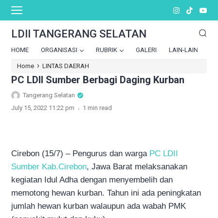
LDII TANGERANG SELATAN
HOME
ORGANISASI
RUBRIK
GALERI
LAIN-LAIN
›
Home
LINTAS DAERAH
PC LDII Sumber Berbagi Daging Kurban
Tangerang Selatan
.
July 15, 2022 11:22 pm
1 min read
Cirebon (15/7) – Pengurus dan warga
PC LDII
Sumber Kab.Cirebon
, Jawa Barat melaksanakan
kegiatan Idul Adha dengan menyembelih dan
memotong hewan kurban. Tahun ini ada peningkatan
jumlah hewan kurban walaupun ada wabah PMK