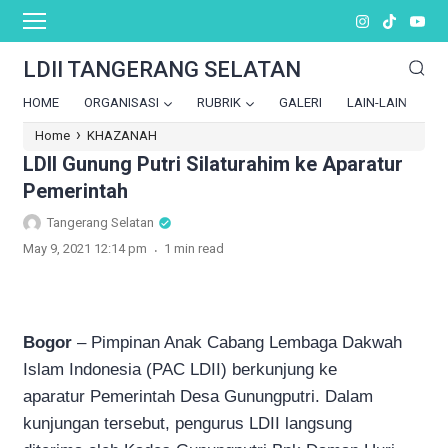
LDII TANGERANG SELATAN
HOME
ORGANISASI
RUBRIK
GALERI
LAIN-LAIN
›
Home
KHAZANAH
LDII Gunung Putri Silaturahim ke Aparatur
Pemerintah
Tangerang Selatan
.
May 9, 2021 12:14 pm
1 min read
Bogor
– Pimpinan Anak Cabang Lembaga Dakwah
Islam Indonesia (PAC LDII) berkunjung ke
aparatur Pemerintah Desa Gunungputri. Dalam
kunjungan tersebut, pengurus LDII langsung